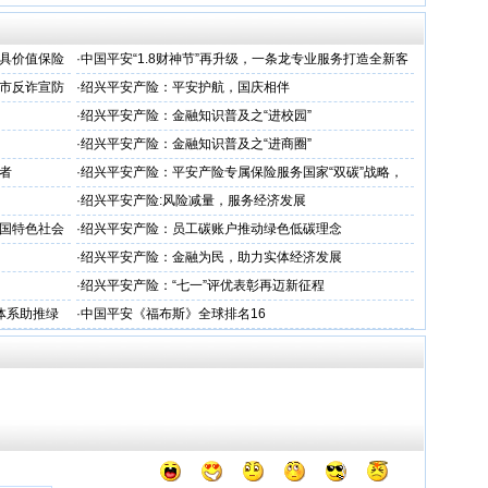
国最具价值保险
·
中国平安“1.8财神节”再升级，一条龙专业服务打造全新客
户体验
市反诈宣防
·
绍兴平安产险：平安护航，国庆相伴
·
绍兴平安产险：金融知识普及之“进校园”
·
绍兴平安产险：金融知识普及之“进商圈”
者
·
绍兴平安产险：平安产险专属保险服务国家“双碳”战略，
护航绿色储能产业创新发展
·
绍兴平安产险:风险减量，服务经济发展
国特色社会
·
绍兴平安产险：员工碳账户推动绿色低碳理念
·
绍兴平安产险：金融为民，助力实体经济发展
·
绍兴平安产险：“七一”评优表彰再迈新征程
体系助推绿
·
中国平安《福布斯》全球排名16