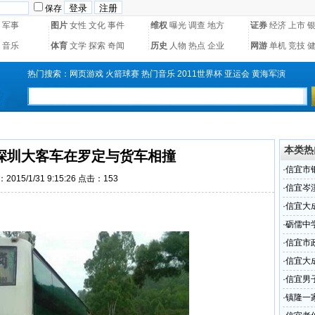
保存
军事
图片
女性
文化
事件
维权
曝光
调查
地方
证券
经济
上市
音乐
体育
文学
探索
奇闻
历史
人物
热点
企业
网游
单机
竞技
热门搜索：
网页游戏
火箭球赛
热门音乐
2011世界杯
亚运会
黄海军演
本类热
深圳大客车在罗定与货车相撞
·
信宜市
2015/1/31 9:15:26 点击：
153
·
信宜岑
·
信宜大
·
砺儒中
·
信宜市
·
信宜大
·
信宜男
·
镇隆一