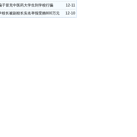
费
骗子冒充中医药大学生到学校行骗
12-11
学校长被副校长实名举报受贿800万元
12-10