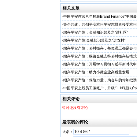
相关文章
·
中国平安连续八年蝉联Brand Finance"中
品牌"
·
警企共建，共创平安杭州平安志愿者接受杭州
人才专项培训
·
绍兴平安产险：金融知识普及之“进社区”
·
绍兴平安产险:金融知识普及之“进农村”
·
绍兴平安产险：乡村振兴，每位员工都是参与
·
绍兴平安产险：探路金融支持乡村振兴新模式
·
绍兴平安产险：开展学习贯彻习近平新时代中
主义思想主题教育
·
绍兴平安产险：助力小微企业高质量发展
·
绍兴平安产险：保险力量，为奋斗的你加把劲
·
中国平安上线员工碳账户，升级“1+N”碳账户
色发展
相关评论
暂时还没有评论
发表我的评论
大名：