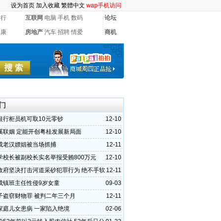
设为首页
加入收藏
繁體中文
wap手机访问
银行
互联网
电脑
手机
数码
论坛
健康
房地产
汽车
招聘
情爱
商机
门
银行柜员机可取10元零钞
12-10
溪联姻 定能开创粤桂发展新局面
12-10
成老汉嫖娼被当场抓捕
12-11
学校长被副校长实名举报受贿800万元
12-10
政府坚决打击河道采砂犯罪行为 绝不手软
12-11
成镇班主任性侵9岁女童
09-03
子盗窃财物罪 被判二年三个月
12-11
家庭儿女患病 一家陷入绝境
02-06