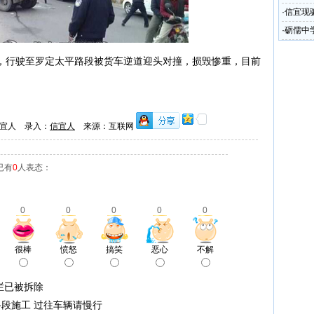
圾处理
·
信宜现
·
砺儒中
，行驶至罗定太平路段被货车逆道迎头对撞，损毁惨重，目前
宜人 录入：
信宜人
来源：互联网
已有
0
人表态：
0
0
0
0
0
很棒
愤怒
搞笑
恶心
不解
栏已被拆除
段施工 过往车辆请慢行