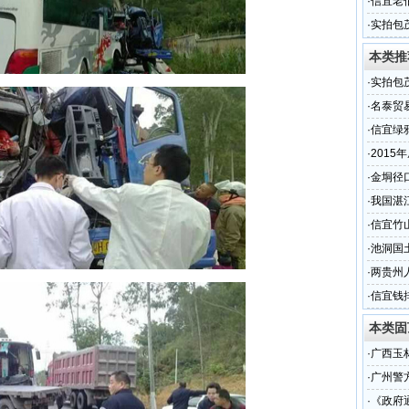
·
信宜老
得5元股
·
实拍包
段的现
本类推
·
实拍包
段的现
·
名泰贸
名
·
信宜绿
·
2015
的交通
·
金垌径
·
我国湛
·
信宜竹
·
池洞国
·
两贵州
·
信宜钱
本类固
·
广西玉
·
广州警
·
《政府