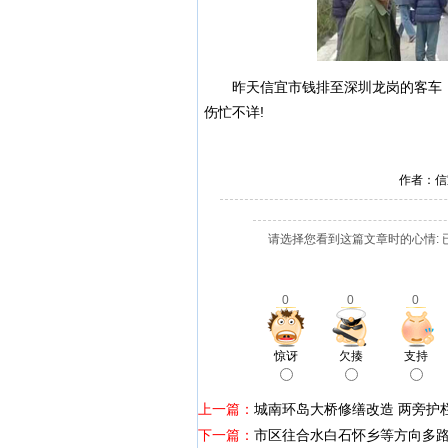
昨天
信宜
市钱排至深圳龙岗的客车
伤忙不详!
作者：信
请选择您看到这篇文章时的心情: 
0
0
0
惊讶
欠揍
支持
上一篇：
城南环岛大桥修缮改造 两旁护
下一篇：
市区往合水白石怀乡等方向多路