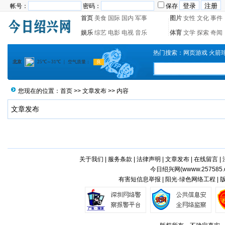
帐号：
密码：
保存
首页
美食
国际
国内
军事
图片
女性
文化
事件
娱乐
综艺
电影
电视
音乐
体育
文学
探索
奇闻
热门搜索：
网页游戏
火箭
您现在的位置：
首页
>>
文章发布
>> 内容
文章发布
关于我们
|
服务条款
|
法律声明
|
文章发布
|
在线留言
|
今日绍兴网(
wwww.257585.
有害短信息举报 | 阳光·绿色网络工程 |