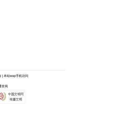
有
|
本站wap手机访问
兴通管局