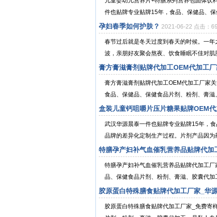
儿童婴幼儿营养片+特膳系列营养包固体饮
件也贴牌专业贴牌15年，食品、保健品、保
孕妇春季如何护肤？
2021-06-22 点击：6
春节过后就是冬天过度到春天的时候。一年
波，亲朋好友聚会熬夜、饮食睡眠不佳对肌肤
膏方膏滋膏剂贴牌代加工OEM代加工厂
膏方膏滋膏剂贴牌代加工OEM代加工厂家关
食品、保健品、保健食品片剂、粉剂、膏滋、
盒装儿童钙咀嚼片压片糖果贴牌OEM
武汉华源晨泰一件也贴牌专业贴牌15年，
品牌的差异化定制生产过程。片剂产品因为药
特膳孕产妇补气血催乳营养品贴牌代加
特膳孕产妇补气血催乳营养品贴牌代加工厂
品、保健食品片剂、粉剂、膏滋、胶囊代加工
胶原蛋白特殊膳食贴牌代加工厂家_华
胶原蛋白特殊膳食贴牌代加工厂家_免费寄