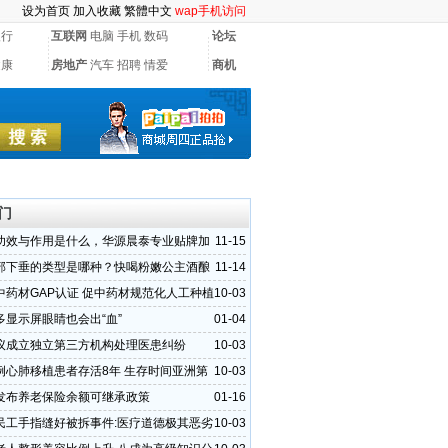
设为首页
加入收藏
繁體中文
wap手机访问
银行
互联网
电脑
手机
数码
论坛
健康
房地产
汽车
招聘
情爱
商机
门
功效与作用是什么，华源晨泰专业贴牌加
11-15
部下垂的类型是哪种？快喝粉嫩公主酒酿
11-14
惊
中药材GAP认证 促中药材规范化人工种植
10-03
多显示屏眼睛也会出“血”
01-04
议成立独立第三方机构处理医患纠纷
10-03
例心肺移植患者存活8年 生存时间亚洲第
10-03
发布养老保险余额可继承政策
01-16
民工手指缝好被拆事件:医疗道德极其恶劣
10-03