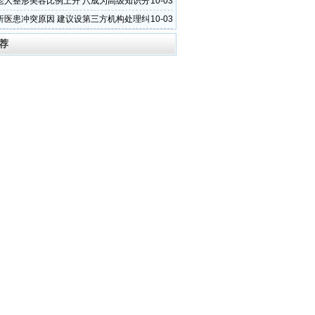
老人整形美容比例上升 八成为高级知识分
10-03
析医患冲突原因 建议设第三方机构处理纠
10-03
荐