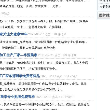
料贴牌加工厂家哪家实惠？武汉华源晨泰免费寄样，专家免费组方，一
·
离退休
健食品片剂、粉剂、膏滋、胶囊代加工，是私...
子
·
专家剖
纷
9 评论:0
图片推
之计在于春，肌肤的护理也要从春天开始。特别在春节期间 ，旅途奔
来说也是一大冲击，急需补充能量。在换季期...
家关注大健康30年
2021-03-07 点击：78 评论:0
注大健康30年_免费寄样，武汉华源晨泰一件也贴牌专业贴牌15年，
胶囊代加工，是私人专属品牌的差异化定...
代加工生产厂家—华源晨泰
2021-02-21 点击：69 评论:0
食品、保健品、保健食品片剂、粉剂、膏滋、胶囊代加工，是私人专属
食同源原料的使用，功效可以覆盖了整个...
工厂家华源晨泰免费寄样品
2020-12-17 点击：81 评论:0
家_免费寄样，武汉华源晨泰一件也贴牌专业贴牌15年，食品、保健
，是私人专属品牌的差异化定制生产过程。片...
源晨泰专业贴牌免费寄样
2020-12-10 点击：69 评论:0
样，武汉华源晨泰一件也贴牌专业贴牌15年，食品、保健品、保健食品