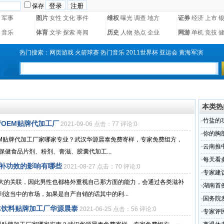
保存
军事
图片
女性
文化
事件
维权
曝光
调查
地方
证券
经济
上市
音乐
体育
文学
探索
奇闻
历史
人物
热点
企业
网游
单机
竞技
热门搜索：
网页游戏
火箭球赛
热门音乐
2011世界杯
亚运会
黄海军演
本类热
·
竹盐的
产OEM贴牌代加工厂
2021-09-06 点击：77 评论:0
工
·
你的胸
EM贴牌代加工厂家哪家专业？武汉华源晨泰免费寄样，专家免费组方，
蛋压压
·
云南推
保健食品片剂、粉剂、膏滋、胶囊代加工...
·
每天看
滋补功效的影响有哪些
2021-08-27 点击：70 评论:0
·
专家建
大的关联，因此男性也都格外重视自己那方面的能力，会通过各类滋补
·
湖南首
这当中的市场，如果是自产自销的话其中的利...
一
·
国务院
体饮料贴牌加工厂华源晨泰
2021-06-25 点击：56 评论:0
·
专家评