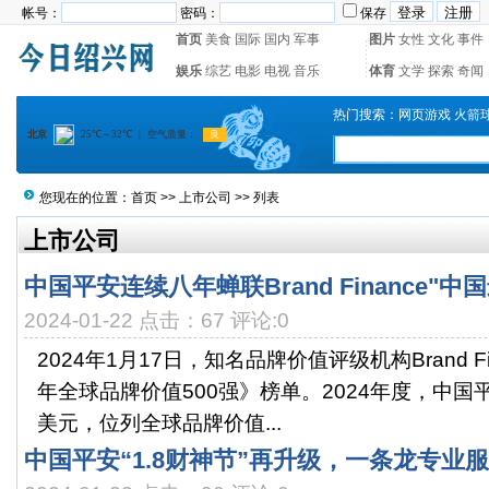
帐号：
密码：
保存
首页
美食
国际
国内
军事
图片
女性
文化
事件
娱乐
综艺
电影
电视
音乐
体育
文学
探索
奇闻
热门搜索：
网页游戏
火箭
您现在的位置：
首页
>>
上市公司
>> 列表
上市公司
中国平安连续八年蝉联Brand Finance"
2024-01-22 点击：67 评论:0
2024年1月17日，知名品牌价值评级机构Brand Fi
年全球品牌价值500强》榜单。2024年度，中国平
美元，位列全球品牌价值...
中国平安“1.8财神节”再升级，一条龙专业