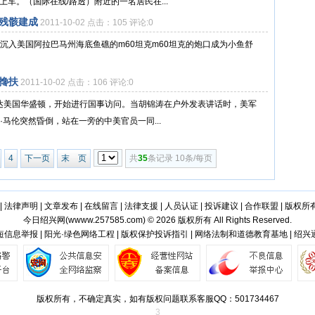
车。（国际在线/路透）附近的一名居民在...
残骸建成
2011-10-02 点击：105 评论:0
年沉入美国阿拉巴马州海底鱼礁的m60坦克m60坦克的炮口成为小鱼舒
搀扶
2011-10-02 点击：106 评论:0
抵达美国华盛顿，开始进行国事访问。当胡锦涛在户外发表讲话时，美军
马伦突然昏倒，站在一旁的中美官员一同...
4
下一页
末 页
共
35
条记录 10条/每页
|
法律声明
|
文章发布
|
在线留言
|
法律支援
|
人员认证
|
投诉建议
|
合作联盟
|
版权所
今日绍兴网(
wwww.257585.com
) © 2026 版权所有 All Rights Reserved.
信息举报 | 阳光·绿色网络工程 | 版权保护投诉指引 | 网络法制和道德教育基地 | 绍
版权所有，不确定真实，如有版权问题联系客服QQ：501734467
3