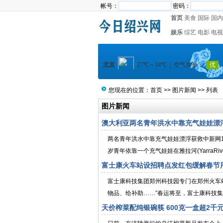
帐号：
密码：
首页
美食
国际
国内
娱乐
综艺
电影
电视
您现在的位置：
首页
>>
图片新闻
>> 列表
图片新闻
澳大利亚两名青年洪水中靠充气娃娃漂浮
两名青年洪水中靠充气娃娃漂浮获救中新网1
岁青年依靠一个充气娃娃在雅拉河(YarraRiv
富士康火车站设招聘点发红包缓解春节用
富士康科技集团郑州科技园专门在郑州火车站设
物品、给补助……”春运将至，富士康科技集
天价榨菜配纯银碗筷 600克一盒超2千元