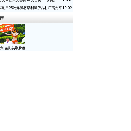
会美军官夫人昏倒 中美官员一同搀扶
10-02
军动用25吨炸弹将塔利班所占村庄夷为平
10-02
荐
女郎在街头举牌推