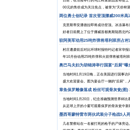
日前，在涪陵举行的乌江榨菜新品发布会上，
00元的售价成为关注焦点，被誉为“天价榨菜”
两位勇士创纪录 首次登顶挪威200米高
克里斯蒂安潘德拉即将成功登顶。冰冻瀑布
好者日前爬上了位于挪威首都奥斯陆西北约20
驻阿美军动用25吨炸弹将塔利班所占村
村庄遭袭前后对比环球时报特约记者宋华报道
年10月份动用25吨炸弹和火箭弹将被塔利班
奥巴马夫妇为胡锦涛举行国宴“后厨”曝光
当地时间1月19日晚，正在美国进行国事
盛大欢迎宴会。图为宴会厅一侧的“后厨”，人
章鱼保罗雕像落成 粉丝可观骨灰瓮(图)
当地时间1月20日，纪念准确预测世界杯
从足球上开的小窗可观看保罗的骨灰瓮中新网1
墨西哥蒙特雷市两伙武装分子枪战5人死
几名警察站在一名被打死的枪手的尸体旁边