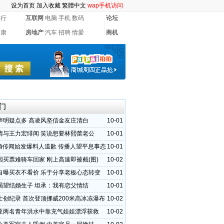
设为首页
加入收藏
繁體中文
wap手机访问
银行
互联网
电脑
手机
数码
论坛
健康
房地产
汽车
招聘
情爱
商机
门
声明疑点多 高凌风坚信金友庄清白
10-01
清与王力宏绯闻 笑说想要林熙蕾老公
10-01
结婚传闻始发爆料人道歉 传播人望平息事态
10-01
因买票难骑车回家 刚上高速即被截(图)
10-02
自曝买衣不看价 乐于分享老板心态转变
10-01
渴望结婚生子 坦承：我有恋父情结
10-01
士创纪录 首次登顶挪威200米高冰冻瀑布
10-02
亚两名青年洪水中靠充气娃娃漂浮获救
10-02