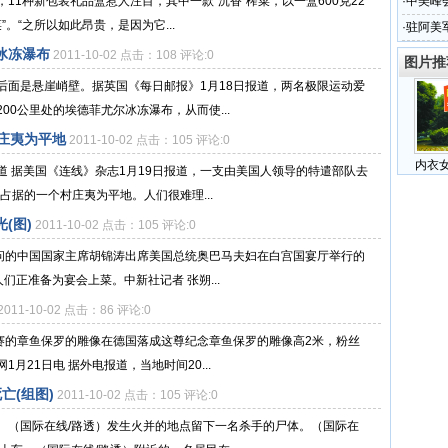
(图)
11种新包装礼品盒惹人注目，其中一款“沉香”榨菜，以一盒600克22
·
中美峰
。“之所以如此昂贵，是因为它...
·
驻阿美
地
冰冻瀑布
2011-10-02 点击：108 评论:0
图片推
后面是悬崖峭壁。据英国《每日邮报》1月18日报道，两名极限运动爱
0公里处的埃德菲尤尔冰冻瀑布，从而使...
庄夷为平地
2011-10-02 点击：105 评论:0
内衣
 据美国《连线》杂志1月19日报道，一支由美国人领导的特遣部队去
占据的一个村庄夷为平地。人们很难理...
(图)
2011-10-02 点击：105 评论:0
访问的中国国家主席胡锦涛出席美国总统奥巴马夫妇在白宫国宴厅举行的
们正准备为宴会上菜。中新社记者 张朔...
2011-10-02 点击：86 评论:0
比赛的章鱼保罗的雕像在德国落成这尊纪念章鱼保罗的雕像高2米，粉丝
月21日电 据外电报道，当地时间20...
亡(组图)
2011-10-02 点击：105 评论:0
。（国际在线/路透）发生火并的地点留下一名杀手的尸体。（国际在