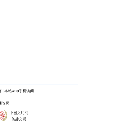
有
|
本站wap手机访问
兴通管局