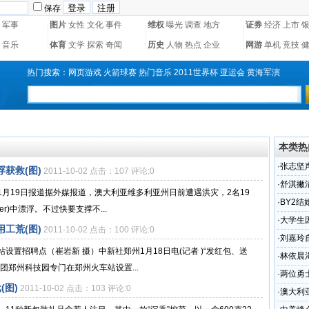
保存
军事
图片
女性
文化
事件
维权
曝光
调查
地方
证券
经济
上市
音乐
体育
文学
探索
奇闻
历史
人物
热点
企业
网游
单机
竞技
热门搜索：
网页游戏
火箭球赛
热门音乐
2011世界杯
亚运会
黄海军演
本类热
·
张志坚
获救(图)
2011-10-02 点击：107 评论:0
·
舒淇撇
月19日报道据外媒报道，澳大利亚维多利亚州日前遭遇洪灾，2名19
·
BY2
er)中漂浮。不过快要支撑不...
·
大学生
工荒(图)
2011-10-02 点击：100 评论:0
·
刘嘉玲
置招聘点（崔岩新 摄）中新社郑州1月18日电(记者 )“发红包、送
·
林依晨
团郑州科技园专门在郑州火车站设置...
·
两位勇
(图)
2011-10-02 点击：103 评论:0
·
澳大利