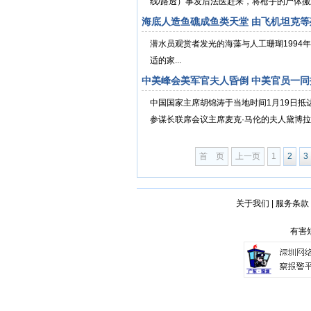
线/路透）事发后法医赶来，将枪手的尸体搬上
海底人造鱼礁成鱼类天堂 由飞机坦克等
潜水员观赏者发光的海藻与人工珊瑚1994
适的家...
中美峰会美军官夫人昏倒 中美官员一同
中国国家主席胡锦涛于当地时间1月19日
参谋长联席会议主席麦克·马伦的夫人黛博拉·
首 页
上一页
1
2
3
关于我们
|
服务条款
有害短