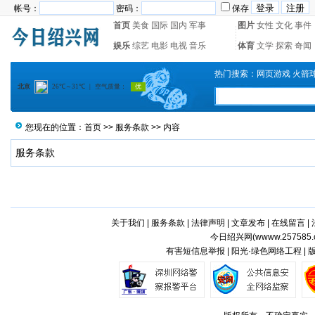
帐号：
密码：
保存
首页
美食
国际
国内
军事
图片
女性
文化
事件
娱乐
综艺
电影
电视
音乐
体育
文学
探索
奇闻
热门搜索：
网页游戏
火箭
您现在的位置：
首页
>>
服务条款
>> 内容
服务条款
关于我们
|
服务条款
|
法律声明
|
文章发布
|
在线留言
|
今日绍兴网(
wwww.257585.
有害短信息举报 | 阳光·绿色网络工程 |