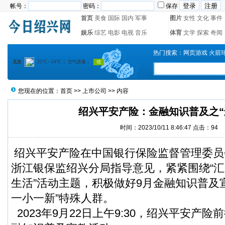
帐号：
密码：
保存
首页
美食
国际
国内
军事
图片
女性
文化
事件
娱乐
综艺
电影
电视
音乐
体育
文学
探索
奇闻
热门搜索：
网页游戏
火箭
您现在的位置：
首页
>>
上市公司
>> 内容
绍兴平安产险：金融知识普及之“
时间：2023/10/11 8:46:47 点击：
94
绍兴平安产险在中国银行保险监督管理委员
浙江银保监绍兴分局指导意见，紧紧围绕“
生活”活动主题，积极做好9月金融知识普及
一小一新”特殊人群。
2023年9月22日上午9:30，绍兴平安产