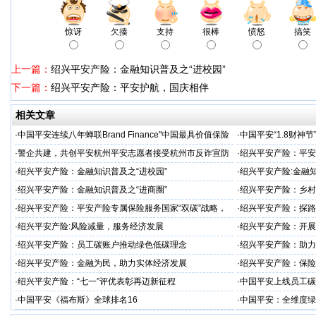
惊讶
欠揍
支持
很棒
愤怒
搞笑
上一篇：
绍兴平安产险：金融知识普及之“进校园”
下一篇：
绍兴平安产险：平安护航，国庆相伴
相关文章
·
中国平安连续八年蝉联Brand Finance"中国最具价值保险
·
中国平安“1.8财神
品牌"
户体验
·
警企共建，共创平安杭州平安志愿者接受杭州市反诈宣防
·
绍兴平安产险：平安
人才专项培训
·
绍兴平安产险：金融知识普及之“进校园”
·
绍兴平安产险:金融知
·
绍兴平安产险：金融知识普及之“进商圈”
·
绍兴平安产险：乡村
·
绍兴平安产险：平安产险专属保险服务国家“双碳”战略，
·
绍兴平安产险：探路
护航绿色储能产业创新发展
·
绍兴平安产险:风险减量，服务经济发展
·
绍兴平安产险：开展
主义思想主题教育
·
绍兴平安产险：员工碳账户推动绿色低碳理念
·
绍兴平安产险：助力
·
绍兴平安产险：金融为民，助力实体经济发展
·
绍兴平安产险：保险
·
绍兴平安产险：“七一”评优表彰再迈新征程
·
中国平安上线员工碳
色发展
·
中国平安《福布斯》全球排名16
·
中国平安：全维度绿色