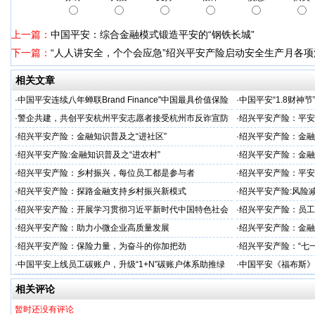
上一篇：
中国平安：综合金融模式锻造平安的“钢铁长城”
下一篇：
“人人讲安全，个个会应急”绍兴平安产险启动安全生产月各项
相关文章
·
中国平安连续八年蝉联Brand Finance"中国最具价值保险
·
中国平安“1.8财神
品牌"
户体验
·
警企共建，共创平安杭州平安志愿者接受杭州市反诈宣防
·
绍兴平安产险：平安
人才专项培训
·
绍兴平安产险：金融知识普及之“进社区”
·
绍兴平安产险：金融
·
绍兴平安产险:金融知识普及之“进农村”
·
绍兴平安产险：金融
·
绍兴平安产险：乡村振兴，每位员工都是参与者
·
绍兴平安产险：平安
护航绿色储能产业创
·
绍兴平安产险：探路金融支持乡村振兴新模式
·
绍兴平安产险:风险
·
绍兴平安产险：开展学习贯彻习近平新时代中国特色社会
·
绍兴平安产险：员工
主义思想主题教育
·
绍兴平安产险：助力小微企业高质量发展
·
绍兴平安产险：金融
·
绍兴平安产险：保险力量，为奋斗的你加把劲
·
绍兴平安产险：“七
·
中国平安上线员工碳账户，升级“1+N”碳账户体系助推绿
·
中国平安《福布斯》
色发展
相关评论
暂时还没有评论