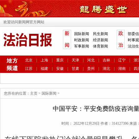
欢迎访问新闻网官方网站
国际新闻
民生新闻
部委信
时政新闻
经济新闻
时事观
军事新闻
体育新闻
法治生
北京
|
上海
|
重庆
|
天津
|
河北
|
吉林
|
辽宁
|
浙
江苏
|
福建
|
安徽
|
甘肃
|
贵州
|
湖北
|
湖南
|
四
您所在的位置：
主页
>
国际新闻
>
中国平安：平安免费防疫咨询
时间： 2022年12月29日 作者：314127396 