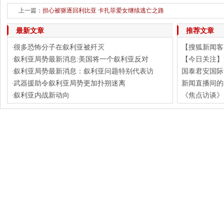
上一篇：
担心被驱逐回利比亚 卡扎菲爱女继续逃亡之路
最新文章
推荐文章
很多恐怖分子在叙利亚被歼灭
【搜狐新闻客户
·
叙利亚局势最新消息:美国将一个叙利亚反对
【今日关注】
·
叙利亚局势最新消息：叙利亚问题特别代表访
国泰君安国际
·
武器援助令叙利亚局势更加扑朔迷离
新闻直播间的
·
叙利亚内战新动向
《焦点访谈》 
·