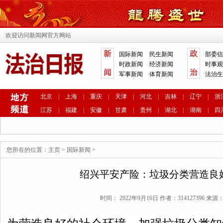
欢迎访问新闻网官方网站
国际新闻
民生新闻
部委信
时政新闻
经济新闻
时事观
军事新闻
体育新闻
法治生
北京
|
上海
|
重庆
|
天津
|
河北
|
吉林
|
辽宁
|
浙
江苏
|
福建
|
安徽
|
甘肃
|
贵州
|
湖北
|
湖南
|
四
您所在的位置：
主页
>
国际新闻
>
绍兴平安产险：垃圾分类营造良
时间： 2022年9月16日 作者：314127396 来