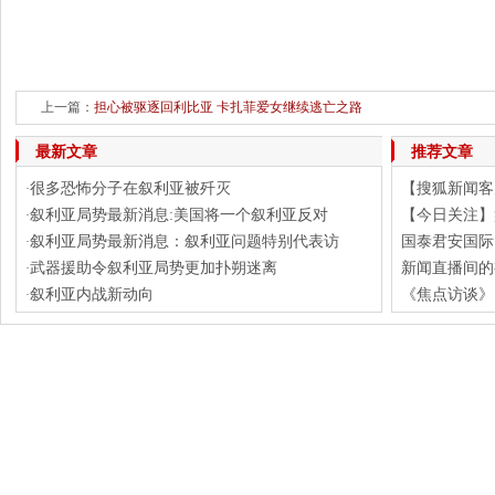
上一篇：
担心被驱逐回利比亚 卡扎菲爱女继续逃亡之路
最新文章
推荐文章
很多恐怖分子在叙利亚被歼灭
【搜狐新闻客户
·
叙利亚局势最新消息:美国将一个叙利亚反对
【今日关注】
·
叙利亚局势最新消息：叙利亚问题特别代表访
国泰君安国际
·
武器援助令叙利亚局势更加扑朔迷离
新闻直播间的
·
叙利亚内战新动向
《焦点访谈》 
·