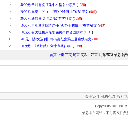
>
5000元 常州有奖征集中小型创业项目
(
1030
)
>
2000元 重庆市“住在北碚的N个理由”有奖征文
(
961
)
>
3000元 新昌县“新昌新赋”有奖征文
(
1030
)
>
1000元 合肥新闻综合广播“我坚强 我快乐”有奖征文
(
919
)
>
10万元 有奖征集苏东坡在黄州舞台剧剧本
(
1037
)
>
500元 《杂文选刊》杯有奖征集第三届幽默杂文
(
1019
)
>
10万元 “《敦煌赋》全球有奖征稿”
(
1066
)
首页
上页
下页
尾页
页次：78页 共有357条信息 转
关于我们
|
机构介绍
|
报社动
Copyright©2019
Inc. 
信息来自网络，不对真实性负责，如