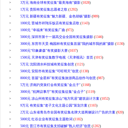
>
3万元 海南全球有奖征集“最美海南”摄影
(
1028
)
>
1万元 贵阳有奖征集志愿者之歌
(
1292
)
>
5万元 新疆有奖征集“魅力新疆、金色胡杨”摄影
(
989
)
>
1000元 晋城市祥翔乐饭店有奖征集店歌
(
1143
)
>
1000元 “幸福来”有奖征集厂曲
(
972
)
>
5000元 深圳市第十一届高交会全国有奖征集摄影
(
1346
)
>
3000元 东营市天昊·梅园杯有奖征集首届“我的城市我的家”摄影
(
1130
)
>
5000元“印象豪森”有奖摄影大赛
(
1037
)
>
1500元 天津有奖征集数字电视《天津视讯》首页
(
1015
)
>
5万元 沈阳泗水科技城有奖征集创意
(
1121
)
>
5000元 安阳市有奖征集“可旺明天”创意
(
1138
)
>
8000元 首届“金星杯”有奖征集旅游商品创作与创意
(
987
)
>
5万元 济南趵突泉灯会有奖征集"金点子"
(
1168
)
>
3000元 “杭网议事厅”有奖征集征集“金点子”
(
1119
)
>
5000元 凉山州有奖征集凉山“地方民居”建筑设计方案
(
1052
)
>
9万元 有奖征集“老子文化主题公园”策划方案
(
1165
)
>
2万元 山东省青岛市全国有奖征集名牌大道两侧设计广告的方案
(
920
)
>
5000元 红谷企业有奖征集主题歌词
(
1182
)
>
500元 晋江市有奖征集支招破解“熟人经济”创意
(
1202
)