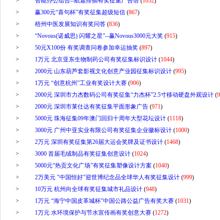
>
智能办公组合--航嘉排插有奖征集广告语
(
1032
)
>
赢300元“喜句杯”有奖征集超级短信
(
867
)
>
梧州中医发展知识有奖问答
(
836
)
>
“Novous(诺威思) 闪耀之星”--赢Novous3000元大奖
(
915
)
>
50元X100份 有奖调查问卷参加幸运抽奖
(
897
)
>
1万元 北京亚东生物制药公司有奖征集标识设计
(
1044
)
>
2000元 山东葫芦套影视文化创意产业园征集标识设计
(
995
)
>
1万元 “创意杭州”工业有奖设计大赛
(
906
)
>
2000元 深圳市力杰数码公司有奖征集“力杰杯”2.5寸移动硬盘外观设计
(
9
>
2000元 深圳市莱仕达有奖征集平面形象广告
(
971
)
>
5000元 珠海征集09年澳门回归十周年大型花坛设计
(
1118
)
>
3000元 广州中亚实业有限公司有奖征集企业徽标设计
(
1000
)
>
2万元 深圳有奖征集第26届大运会奖牌及证书设计
(
1468
)
>
3000 首届毛绒制品有奖征集创意设计
(
1024
)
>
5000元“热贡文化广场”有奖征集塑像设计方案
(
1040
)
>
2万美元 "中国恒好"迎世博纪念品全球华人有奖征集设计
(
999
)
>
10万元 杭州向全球有奖征集城市礼品设计
(
948
)
>
1万元 “海宁中国皮革城杯”中国公路公益广告有奖大赛
(
1031
)
>
1万元 水环境保护与节水宣传画有奖创意大赛
(
1272
)