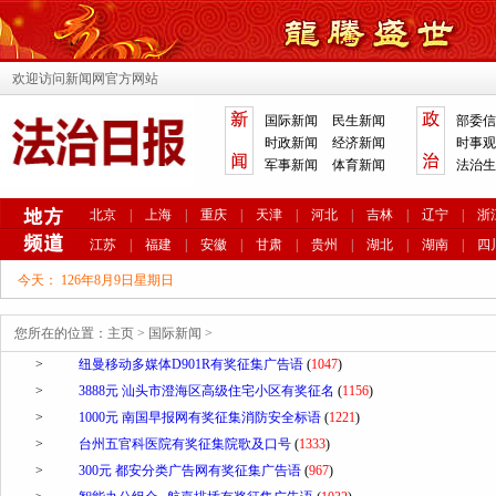
欢迎访问新闻网官方网站
国际新闻
民生新闻
部委信
时政新闻
经济新闻
时事观
军事新闻
体育新闻
法治生
北京
|
上海
|
重庆
|
天津
|
河北
|
吉林
|
辽宁
|
浙
江苏
|
福建
|
安徽
|
甘肃
|
贵州
|
湖北
|
湖南
|
四
今天：
126年8月9日星期日
您所在的位置：
主页
>
国际新闻
>
>
纽曼移动多媒体D901R有奖征集广告语
(
1047
)
>
3888元 汕头市澄海区高级住宅小区有奖征名
(
1156
)
>
1000元 南国早报网有奖征集消防安全标语
(
1221
)
>
台州五官科医院有奖征集院歌及口号
(
1333
)
>
300元 都安分类广告网有奖征集广告语
(
967
)