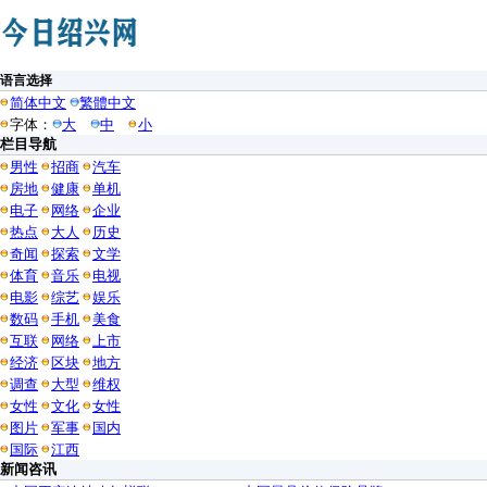
语言选择
简体中文
繁體中文
字体：
大
中
小
栏目导航
男性
招商
汽车
房地
健康
单机
电子
网络
企业
热点
大人
历史
奇闻
探索
文学
体育
音乐
电视
电影
综艺
娱乐
数码
手机
美食
互联
网络
上市
经济
区块
地方
调查
大型
维权
女性
文化
女性
图片
军事
国内
国际
江西
新闻咨讯